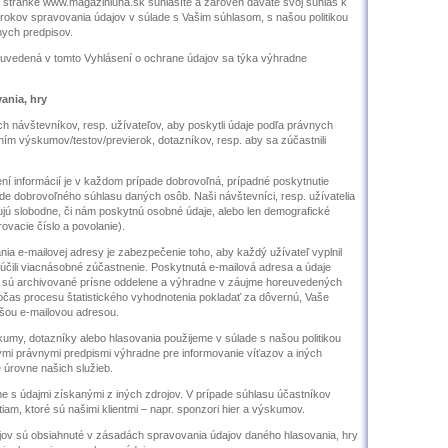
 stránke www.magazinluna.sk súhlasíte a zároveň dávate svoj súhlas k
rokov spravovania údajov v súlade s Vašim súhlasom, s našou politikou
nych predpisov.
 uvedená v tomto Vyhlásení o ochrane údajov sa týka výhradne
ania, hry
h návštevníkov, resp. užívateľov, aby poskytli údaje podľa právnych
ním výskumov/testov/previerok, dotazníkov, resp. aby sa zúčastnili
í informácií je v každom prípade dobrovoľná, prípadné poskytnutie
de dobrovoľného súhlasu daných osôb. Naši návštevníci, resp. užívatelia
jú slobodne, či nám poskytnú osobné údaje, alebo len demografické
ovacie číslo a povolanie).
nia e-mailovej adresy je zabezpečenie toho, aby každý užívateľ vyplnil
lúčili viacnásobné zúčastnenie. Poskytnutá e-mailová adresa a údaje
 sú archivované prísne oddelene a výhradne v záujme horeuvedených
očas procesu štatistického vyhodnotenia pokladať za dôvernú, Vaše
šou e-mailovou adresou.
my, dotazníky alebo hlasovania použijeme v súlade s našou politikou
ými právnymi predpismi výhradne pre informovanie víťazov a iných
 úrovne našich služieb.
e s údajmi získanými z iných zdrojov. V prípade súhlasu účastníkov
am, ktoré sú našimi klientmi – napr. sponzori hier a výskumov.
jov sú obsiahnuté v zásadách spravovania údajov daného hlasovania, hry