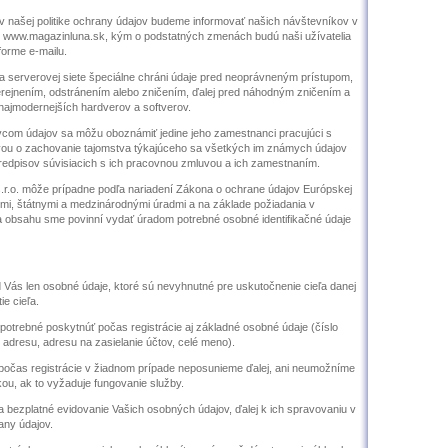
 našej politike ochrany údajov budeme informovať našich návštevníkov v
e www.magazinluna.sk, kým o podstatných zmenách budú naši užívatelia
forme e-mailu.
a serverovej siete špeciálne chráni údaje pred neoprávneným prístupom,
erejnením, odstránením alebo zničením, ďalej pred náhodným zničením a
ajmodernejších hardverov a softverov.
com údajov sa môžu oboznámiť jedine jeho zamestnanci pracujúci s
uvou o zachovanie tajomstva týkajúceho sa všetkých im známych údajov
redpisov súvisiacich s ich pracovnou zmluvou a ich zamestnaním.
r.o. môže prípadne podľa nariadení Zákona o ochrane údajov Európskej
mi, štátnymi a medzinárodnými úradmi a na základe požiadania v
 obsahu sme povinní vydať úradom potrebné osobné identifikačné údaje
 Vás len osobné údaje, ktoré sú nevyhnutné pre uskutočnenie cieľa danej
e cieľa.
e potrebné poskytnúť počas registrácie aj základné osobné údaje (číslo
 adresu, adresu na zasielanie účtov, celé meno).
čas registrácie v žiadnom prípade neposunieme ďalej, ani neumožníme
mkou, ak to vyžaduje fungovanie služby.
a bezplatné evidovanie Vašich osobných údajov, ďalej k ich spravovaniu v
any údajov.