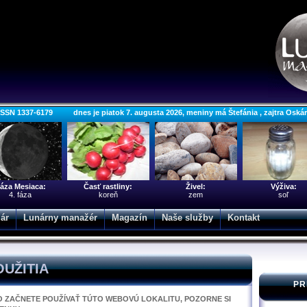
ISSN 1337-6179 dnes je piatok 7. augusta 2026, meniny má Štefánia , zajtra Oská
áza Mesiaca:
Časť rastliny:
Živel:
Výživa:
4. fáza
koreň
zem
soľ
ár
Lunárny manažér
Magazín
Naše služby
Kontakt
UŽITIA
PR
 ZAČNETE POUŽÍVAŤ TÚTO WEBOVÚ LOKALITU, POZORNE SI