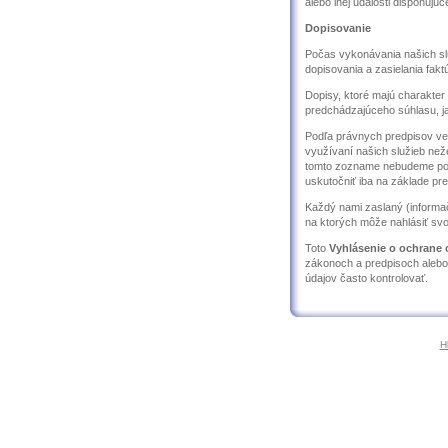
alebo inej udalosti disponujú
Dopisovanie
Počas vykonávania našich slu
dopisovania a zasielania faktú
Dopisy, ktoré majú charakter
predchádzajúceho súhlasu, ja
Podľa právnych predpisov ved
využívaní našich služieb ne
tomto zozname nebudeme pos
uskutočniť iba na základe pr
Každý nami zaslaný (informač
na ktorých môže nahlásiť svo
Toto
Vyhlásenie o ochrane
zákonoch a predpisoch alebo
údajov často kontrolovať.
H