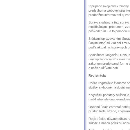
V prípade akejkoľvek zmeny v
predstihu na webovej stránk
predbežne informovaní aj vo 
Správca údajov a tiež správc
modifikáciami, presunom, zv
poškodením – a to pomocou n
S údajmi spravovanými Správ
údajmi, ktorí sú viazaní zml
podľa aktuálnych právnych p
Spoločnosť Magazín LUNA, s.
únie spolupracovať s miestny
zákonom predpísanej forme a
o našich užívateľoch.
Registrácia
Počas registrácie žiadame od
služby a vhodné na dosiahnuti
K využitiu podstaty služieb j
mobilného telefónu, e-mailovú
Osobné údaje zhromaždené po
prístup tretej strane, s výni
Registráciou dávate súhlas n
súlade s našou politikou ochr