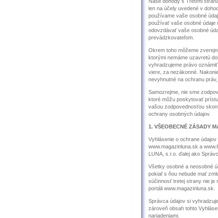
Naše dohody s Tretími strana
len na účely uvedené v dohod
používame vaše osobné údaje
používať vaše osobné údaje 
odovzdávať vaše osobné údaj
prevádzkovateľom.
Okrem toho môžeme zverejniť
ktorými nemáme uzavretú doh
vyhradzujeme právo oznámiť o
viere, za nezákonné. Nakonie
nevyhnutné na ochranu práv, 
Samozrejme, nie sme zodpove
ktoré môžu poskytovať prístu
vašou zodpovednosťou skontro
ochrany osobných údajov.
1. VŠEOBECNÉ ZÁSADY M
Vyhlásenie o ochrane údajov 
www.magazinluna.sk a www.lu
LUNA, s.r.o. ďalej ako Správ
Všetky osobné a neosobné úda
pokiaľ s ňou nebude mať zml
súčinnosť tretej strany nie je
portáli www.magazinluna.sk.
Správca údajov si vyhradzuje
zároveň obsah tohto Vyhláse
nariadeniami.