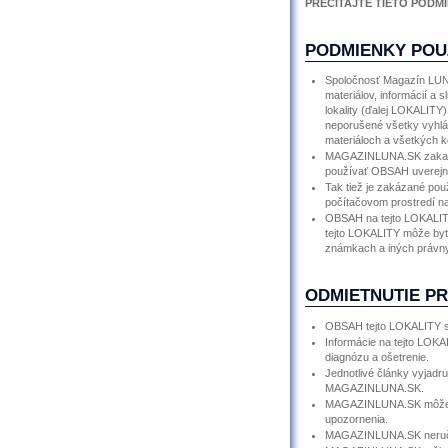
PREČÍTAJTE TIETO PODMI
PODMIENKY POU
Spoločnosť Magazín LUNA
materiálov, informácií a
lokality (ďalej LOKALIT
neporušené všetky vyhlá
materiáloch a všetkých k
MAGAZINLUNA.SK zakazuje
používať OBSAH uverejne
Tak tiež je zakázané po
počítačovom prostredí na
OBSAH na tejto LOKALIT
tejto LOKALITY môže byť
známkach a iných právny
ODMIETNUTIE P
OBSAH tejto LOKALITY sa
Informácie na tejto LOK
diagnózu a ošetrenie.
Jednotlivé články vyjadr
MAGAZINLUNA.SK.
MAGAZINLUNA.SK môže k
upozornenia.
MAGAZINLUNA.SK neručí