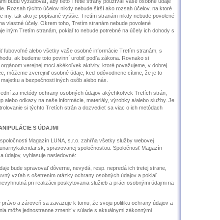
mi budú vyžadovať, aby tieto Tretie strany používali vaše osobné údaje
e. Rozsah týchto účelov nikdy nebude širší ako rozsah účelov, na ktoré
 my, tak ako je popísané vyššie. Tretím stranám nikdy nebude povolené
na vlastné účely. Okrem toho, Tretím stranám nebude povolené
e iným Tretím stranám, pokiaľ to nebude potrebné na účely ich dohody s
 ľubovoľné alebo všetky vaše osobné informácie Tretím stranám, s
odu, ak budeme toto povinní urobiť podľa zákona. Rovnako si
rgánom verejnej moci akékoľvek aktivity, ktoré považujeme, v dobrej
c, môžeme zverejniť osobné údaje, keď odôvodnene cítime, že je to
majetku a bezpečnosti iných osôb alebo nás.
dní za metódy ochrany osobných údajov akýchkoľvek Tretích strán,
p alebo odkazy na naše informácie, materiály, výrobky a/alebo služby. Je
lovanie si týchto Tretích strán a dozvedieť sa viac o ich metódach
ANIPULÁCIE S ÚDAJMI
spoločnosti Magazín LUNA, s.r.o. zahŕňa všetky služby webovej
narnykalendar.sk, spravovanej spoločnosťou. Spoločnosť Magazín
ca údajov, vyhlasuje nasledovné:
je bude spravovať dôverne, nevydá, resp. nepredá ich tretej strane,
uvný vzťah s ošetrením otázky ochrany osobných údajov a pokiaľ
 nevyhnutná pri realizácii poskytovania služieb a práci osobnými údajmi na
 právo a zároveň sa zaväzuje k tomu, že svoju politiku ochrany údajov a
nia môže jednostranne zmeniť v súlade s aktuálnymi zákonnými