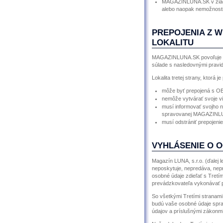
MAGAZINLUNA.SK v žiadn
alebo naopak nemožnost
PREPOJENIA Z W
LOKALITU
MAGAZINLUNA.SK povoľuje vytv
súlade s nasledovnými pravid
Lokalita tretej strany, ktorá
môže byť prepojená s O
nemôže vytvárať svoje v
musí informovať svojho
spravovanej MAGAZINL
musí odstrániť prepojen
VYHLÁSENIE O 
Magazín LUNA, s.r.o. (ďalej 
neposkytuje, nepredáva, nep
osobné údaje zdieľať s Tretí
prevádzkovateľa vykonávať po
So všetkými Tretími stranam
budú vaše osobné údaje spra
údajov a príslušnými zákonmi