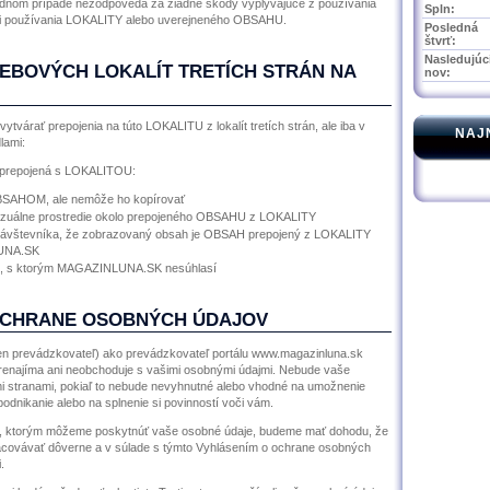
om prípade nezodpovedá za žiadne škody vyplývajúce z používania
Spln:
i používania LOKALITY alebo uverejneného OBSAHU.
Posledná
štvrť:
Nasledujúc
EBOVÝCH LOKALÍT TRETÍCH STRÁN NA
nov:
árať prepojenia na túto LOKALITU z lokalít tretích strán, ale iba v
NAJ
lami:
 je prepojená s LOKALITOU:
BSAHOM, ale nemôže ho kopírovať
izuálne prostredie okolo prepojeného OBSAHU z LOKALITY
 návštevníka, že zobrazovaný obsah je OBSAH prepojený z LOKALITY
UNA.SK
ie, s ktorým MAGAZINLUNA.SK nesúhlasí
OCHRANE OSOBNÝCH ÚDAJOV
len prevádzkovateľ) ako prevádzkovateľ portálu www.magazinluna.sk
renajíma ani neobchoduje s vašimi osobnými údajmi. Nebude vaše
mi stranami, pokiaľ to nebude nevyhnutné alebo vhodné na umožnenie
dnikanie alebo na splnenie si povinností voči vám.
i, ktorým môžeme poskytnúť vaše osobné údaje, budeme mať dohodu, že
covávať dôverne a v súlade s týmto Vyhlásením o ochrane osobných
.