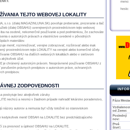
ENKY.
meno:
heslo:
ŽÍVANIA TEJTO WEBOVEJ LOKALITY
, s.r.o. (ďalej MAGAZINLUNA.SK) povoľuje preberanie, prezeranie a tlač
 služieb (ďalej OBSAHU) uverejnených prostredníctvom tejto webovej
Y) iba na osobné, nekomerčné používanie a pod podmienkou, že zachováte
senia o autorských právach a vlastníctve uvedené v pôvodných
ópiách materiálov.
 meniť, rozmnožovať, verejne zobrazovať, rozširovať alebo inak
ný prostredníctvom tejto LOKALITY na verejné alebo komerčné účely.
užívanie OBSAHU na ďalších webových lokalitách alebo v sieťovom
 akýkoľvek účel.
E je chránený autorským právom. Neoprávnené používanie OBSAHU z
 porušením právnych predpisov o autorskom práve, ochranných
ch predpisov.
RÁVNEJ ZODPOVEDNOSTI
INFOR
 poskytuje bez akejkoľvek záruky
ALITE nechcú a nesmú v žiadnom prípade nahradiť lekárske poradenstvo,
Fáza Mesia
Vzdialenos
ujú názory autorov a nemusia byť vždy totožné so stanoviskom
od Zeme:
Posledný
edykoľvek meniť OBSAH na LOKALITE bez predchádzajúceho
nov:
Prvá
 za presnosť a úplnosť OBSAHU na LOKALITE.
štvrť: