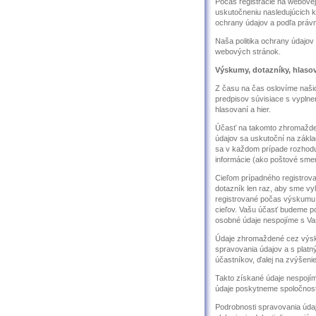
Počas registrácie na webovej
uskutočneniu nasledujúcich k
ochrany údajov a podľa práv
Naša politika ochrany údajov
webových stránok.
Výskumy, dotazníky, hlasov
Z času na čas oslovíme našic
predpisov súvisiace s vyplne
hlasovaní a hier.
Účasť na takomto zhromažden
údajov sa uskutoční na zákla
sa v každom prípade rozhodu
informácie (ako poštové smer
Cieľom prípadného registrova
dotazník len raz, aby sme vy
registrované počas výskumu
cieľov. Vašu účasť budeme p
osobné údaje nespojíme s Va
Údaje zhromaždené cez výsku
spravovania údajov a s platn
účastníkov, ďalej na zvýšenie
Takto získané údaje nespojím
údaje poskytneme spoločnosti
Podrobnosti spravovania úda