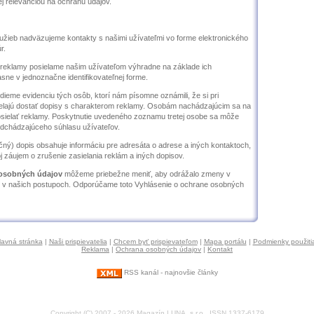
cej relevanciou na ochranu údajov.
žieb nadväzujeme kontakty s našimi užívateľmi vo forme elektronického
r.
 reklamy posielame našim užívateľom výhradne na základe ich
sne v jednoznačne identifikovateľnej forme.
ieme evidenciu tých osôb, ktorí nám písomne oznámili, že si pri
želajú dostať dopisy s charakterom reklamy. Osobám nachádzajúcim sa na
ielať reklamy. Poskytnutie uvedeného zoznamu tretej osobe sa môže
edchádzajúceho súhlasu užívateľov.
ný) dopis obsahuje informáciu pre adresáta o adrese a iných kontaktoch,
j záujem o zrušenie zasielania reklám a iných dopisov.
 osobných údajov
môžeme priebežne meniť, aby odrážalo zmeny v
 v našich postupoch. Odporúčame toto Vyhlásenie o ochrane osobných
lavná stránka
|
Naši prispievatelia
|
Chcem byť prispievateľom
|
Mapa portálu
|
Podmienky použiti
Reklama
|
Ochrana osobných údajov
|
Kontakt
RSS kanál - najnovšie články
Copyright (C) 2007 - 2026 Magazín LUNA, s.r.o., ISSN 1337-6179