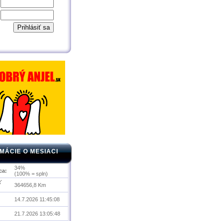
MÁCIE O MESIACI
34%
ca:
(100% = spln)
ť
364656,8 Km
14.7.2026 11:45:08
21.7.2026 13:05:48