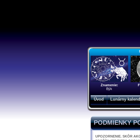
Znamenie:
F
Býk
Úvod
Lunárny kalend
PODMIENKY PO
UPOZORNENIE. SKÔR AKO