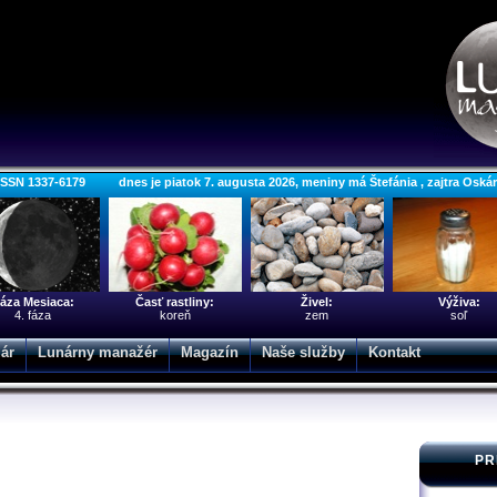
ISSN 1337-6179 dnes je piatok 7. augusta 2026, meniny má Štefánia , zajtra Oská
áza Mesiaca:
Časť rastliny:
Živel:
Výživa:
4. fáza
koreň
zem
soľ
ár
Lunárny manažér
Magazín
Naše služby
Kontakt
PR