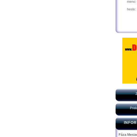
meno:
heslo:
Prid
INFOR
Fáza Mesia