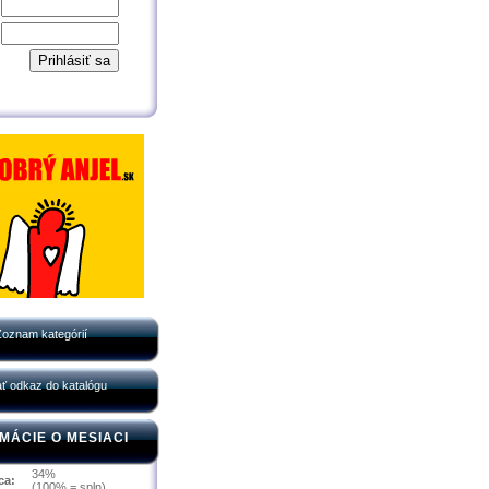
Zoznam kategórií
ať odkaz do katalógu
MÁCIE O MESIACI
34%
ca:
(100% = spln)