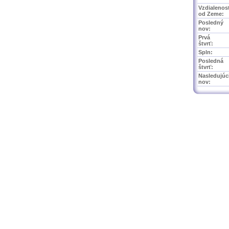
Vzdialenos
od Zeme:
Posledný
nov:
Prvá
štvrť:
Spln:
Posledná
štvrť:
Nasledujúc
nov: