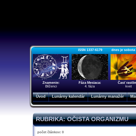
ISSN 1337-6179 dnes je sobota 8.
Znamenie:
Fáza Mesiaca:
Časť rastli
Blíženci
4. fáza
kvet
Úvod
Lunárny kalendár
Lunárny manažér
Ma
RUBRIKA: OČISTA ORGANIZMU
počet článkov: 0