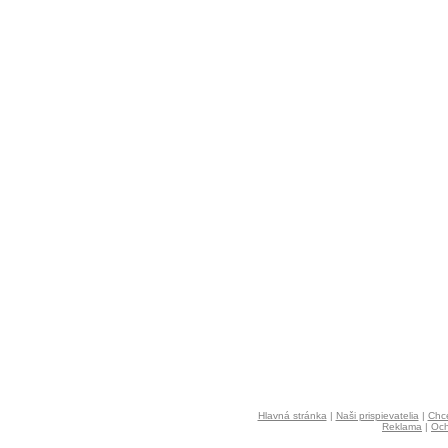
Hlavná stránka
|
Naši prispievatelia
|
Chce
Reklama
|
Och