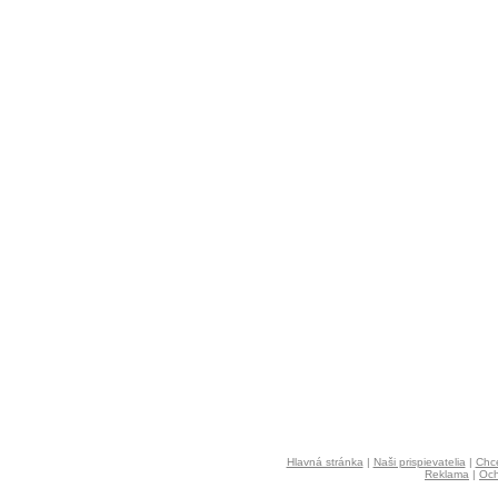
Hlavná stránka
|
Naši prispievatelia
|
Chce
Reklama
|
Och