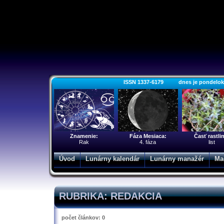
ISSN 1337-6179 dnes je pondelok 10
Znamenie:
Fáza Mesiaca:
Časť rastli
Rak
4. fáza
list
Úvod
Lunárny kalendár
Lunárny manažér
Ma
RUBRIKA: REDAKCIA
počet článkov: 0