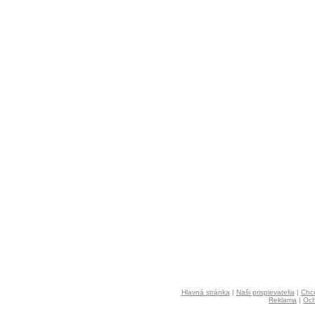
Hlavná stránka
|
Naši prispievatelia
|
Chce
Reklama
|
Och