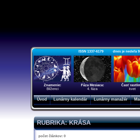
ISSN 1337-6179 dnes je nedeľa 9. a
Znamenie:
Fáza Mesiaca:
Časť rastli
Blíženci
4. fáza
kvet
Úvod
Lunárny kalendár
Lunárny manažér
Ma
RUBRIKA: KRÁSA
počet článkov: 0