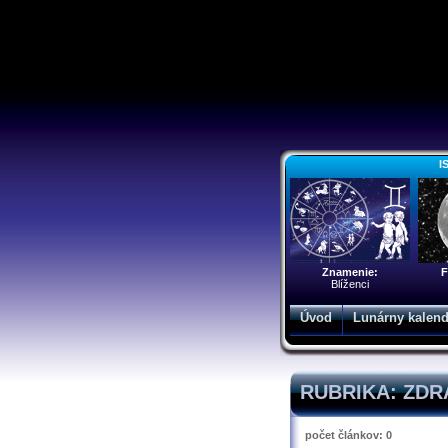
I
Znamenie:
F
Blíženci
Úvod
Lunárny kalend
RUBRIKA: ZDR
počet článkov: 0