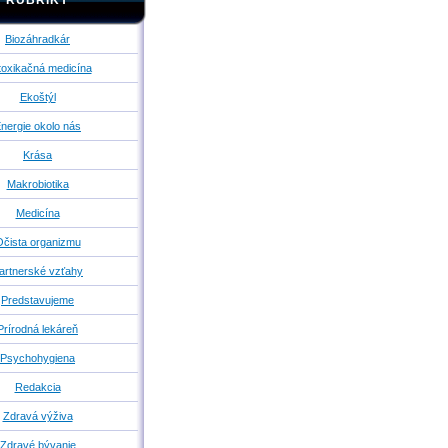
RUBRIKY
Biozáhradkár
oxikačná medicína
Ekoštýl
nergie okolo nás
Krása
Makrobiotika
Medicína
čista organizmu
artnerské vzťahy
Predstavujeme
Prírodná lekáreň
Psychohygiena
Redakcia
Zdravá výživa
Zdravé bývanie