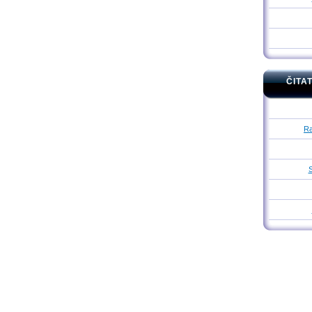
ČITA
Ra
S