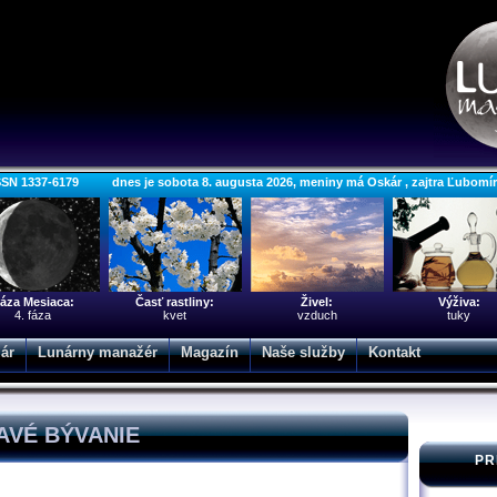
SSN 1337-6179 dnes je sobota 8. augusta 2026, meniny má Oskár , zajtra Ľubomí
áza Mesiaca:
Časť rastliny:
Živel:
Výživa:
4. fáza
kvet
vzduch
tuky
ár
Lunárny manažér
Magazín
Naše služby
Kontakt
AVÉ BÝVANIE
PR