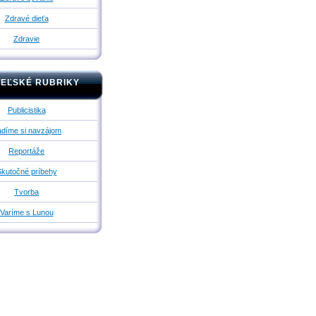
Zdravé dieťa
Zdravie
TEĽSKÉ RUBRIKY
Publicistika
díme si navzájom
Reportáže
kutočné príbehy
Tvorba
Varíme s Lunou