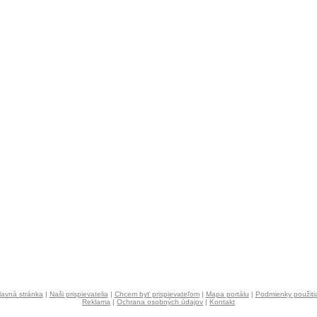
lavná stránka
|
Naši prispievatelia
|
Chcem byť prispievateľom
|
Mapa portálu
|
Podmienky použiti
Reklama
|
Ochrana osobných údajov
|
Kontakt