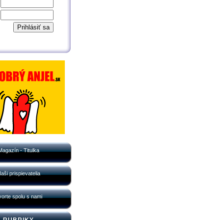
Magazín - Titulka
aši prispievatelia
orte spolu s nami