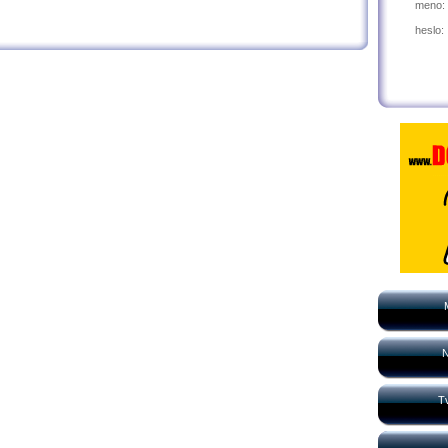
meno:
heslo:
N
Tv