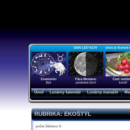
ISSN 1337-6179 dnes je štvrtok 6. 
Znamenie:
Fáza Mesiaca:
Časť rastli
Býk
posledná štvrť
koreň
Úvod
Lunárny kalendár
Lunárny manažér
Ma
RUBRIKA: EKOŠTÝL
počet článkov: 0