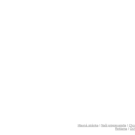
Hlavná stránka
|
Naši prispievatelia
|
Chce
Reklama
|
Och