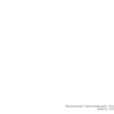
Hlavná stránka
|
Naši prispievatelia
|
Chce
Reklama
|
Och