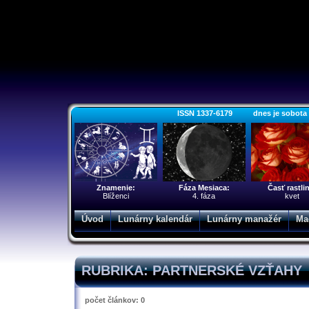
ISSN 1337-6179 dnes je sobota 8.
Znamenie:
Fáza Mesiaca:
Časť rastli
Blíženci
4. fáza
kvet
Úvod
Lunárny kalendár
Lunárny manažér
Ma
RUBRIKA: PARTNERSKÉ VZŤAHY
počet článkov: 0