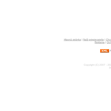
Hlavná stránka
|
Naši prispievatelia
|
Chce
Reklama
|
Och
R
Copyright (C) 2007 - 2
(