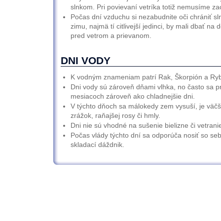
slnkom. Pri povievaní vetríka totiž nemusíme zací
Počas dní vzduchu si nezabudnite oči chrániť sl
zimu, najmä tí citlivejší jedinci, by mali dbať na
pred vetrom a prievanom.
DNI VODY
K vodným znameniam patrí Rak, Škorpión a Ryb
Dni vody sú zároveň dňami vlhka, no často sa p
mesiacoch zároveň ako chladnejšie dni.
V týchto dňoch sa málokedy zem vysuší, je väč
zrážok, raňajšej rosy či hmly.
Dni nie sú vhodné na sušenie bielizne či vetranie
Počas vlády týchto dní sa odporúča nosiť so se
skladací dáždnik.