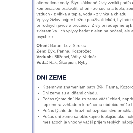
alternatívne vedy. Štyri základné živly vznikli podľa a
kombináciou prakvalít: oheň - zo sucha a tepla, ze
vzduch - z vlhka a tepla, voda - z vlhka a chladu.
Vplyvy živlov najprv bežne používali lekári, bylinári a
prírodných javov a procesov. Živly priraďujeme aj 
zvieratníka. Ich vplyvy badať nielen na počasí, ale 
psychike:
Oheň:
Baran, Lev, Strelec
Zem:
Býk, Panna, Kozorožec
Vzduch:
Blíženci, Váhy, Vodnár
Voda:
Rak, Škorpión, Ryby
DNI ZEME
K zemným znameniam patrí Býk, Panna, Kozoro
Dni zeme sú aj dňami chladu.
Počas týchto dní ide zo zeme väčší chlad, napri
teplomera vzhľadom k ročnému obdobiu môže b
Počas týchto dní hrozí nebezpečenstvo prechlad
Počas dní zeme sa obliekajme teplejšie ako ino
mesiacoch je vhodný väčší príjem teplých nápojo