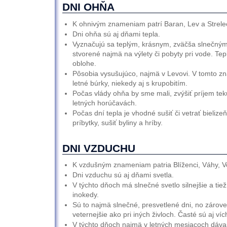
DNI OHŇA
K ohnivým znameniam patrí Baran, Lev a Strele
Dni ohňa sú aj dňami tepla.
Vyznačujú sa teplým, krásnym, zväčša slnečným
stvorené najmä na výlety či pobyty pri vode. Tep
oblohe.
Pôsobia vysušujúco, najmä v Levovi. V tomto zn
letné búrky, niekedy aj s krupobitím.
Počas vlády ohňa by sme mali, zvýšiť príjem teku
letných horúčavách.
Počas dní tepla je vhodné sušiť či vetrať bielizeň
príbytky, sušiť byliny a hríby.
DNI VZDUCHU
K vzdušným znameniam patria Blíženci, Váhy, V
Dni vzduchu sú aj dňami svetla.
V týchto dňoch má slnečné svetlo silnejšie a tiež
inokedy.
Sú to najmä slnečné, presvetlené dni, no zárov
veternejšie ako pri iných živloch. Časté sú aj víc
V týchto dňoch najmä v letných mesiacoch dáva