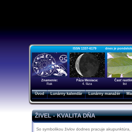
ISSN 1337-6179 dnes je pondelok 10
Znamenie:
Fáza Mesiaca:
Časť rastli
Rak
4. fáza
list
Úvod
Lunárny kalendár
Lunárny manažér
Ma
ŽIVEL - KVALITA DŇA
So symbolikou živlov dodnes pracuje akupunktúra, a