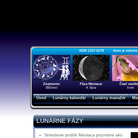
ISSN 1337-6179 dnes je sobota 8.
Znamenie:
Fáza Mesiaca:
Časť rastli
Blíženci
4. fáza
kvet
Úvod
Lunárny kalendár
Lunárny manažér
Ma
LUNÁRNE FÁZY
Striedanie podôb Mesiaca poznáme ako