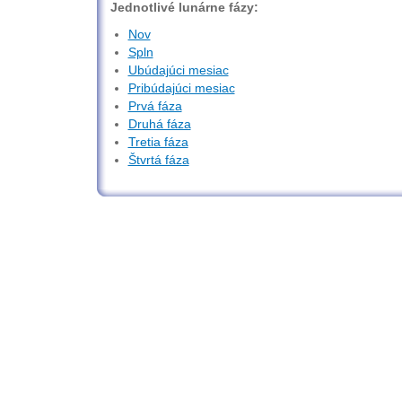
Jednotlivé lunárne fázy:
Nov
Spln
Ubúdajúci mesiac
Pribúdajúci mesiac
Prvá fáza
Druhá fáza
Tretia fáza
Štvrtá fáza