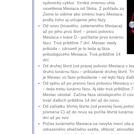
sydonický cyklus. Vzniká zmenou uhla
osvetlenia Mesiaca od Slnka. Z pohľadu zo
Zeme to vidíme ako zmenu tvaru Mesiaca,
podľa čoho aj určujeme jeho fázy.
Od novu (tmavého, zatieneného Mesiaca)
až po jeho prvú štvrť – pravú polovicu
Mesiaca v tvare D - počítame prvú lunárnu
fázu. Trvá približne 7 dní. Mesiac vtedy
pribúda – zároveň je to teda aj fáza
pribúdajúceho Mesiaca. Trvá približne 14
dní.
Od druhej štvrti (od pravej polovici Mesiaca v t
druhú lunárnu fázu – pribúdanie druhej štvrti. Trv
je Mesiac vo fáze pribúdania – od tejto fázy ďalš
Od splnu až po presnú ľavú polovicu Mesiaca v t
– teda tretiu lunárnu fázu. Aj táto trvá približne 7
Mesiac ubúdať. Začína fáza ubúdajúceho či cúv
trvať ďalších približne 14 dní až do novu.
Od začiatku štvrtej štvrte (od presnej ľavej polo
písmena C) až do novu sa počíta štvrtá lunárna f
dní až po nov.
Počas lunárneho Mesiaca sa navyše mení sila pr
odrazeného slnečného svetla, vlhkosť, atmosférick