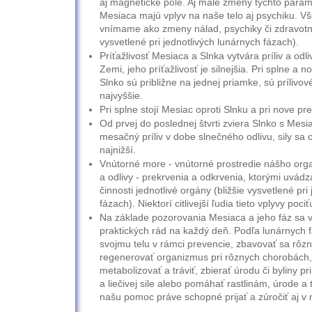
aj magnetické pole. Aj malé zmeny týchto param
Mesiaca majú vplyv na naše telo aj psychiku. V
vnímame ako zmeny nálad, psychiky či zdravotné
vysvetlené pri jednotlivých lunárnych fázach).
Príťažlivosť Mesiaca a Slnka vytvára príliv a odliv
Zemi, jeho príťažlivosť je silnejšia. Pri splne a
Slnko sú približne na jednej priamke, sú prílivov
najvyššie.
Pri splne stojí Mesiac oproti Slnku a pri nove p
Od prvej do poslednej štvrti zviera Slnko s Mes
mesačný príliv v dobe slnečného odlivu, sily sa od
najnižší.
Vnútorné more - vnútorné prostredie nášho organ
a odlivy - prekrvenia a odkrvenia, ktorými uvádz
činnosti jednotlivé orgány (bližšie vysvetlené pri
fázach). Niektorí citlivejší ľudia tieto vplyvy pociť
Na základe pozorovania Mesiaca a jeho fáz sa vy
praktických rád na každý deň. Podľa lunárnyc
svojmu telu v rámci prevencie, zbavovať sa rôz
regenerovať organizmus pri rôznych chorobách,
metabolizovať a tráviť, zbierať úrodu či byliny pr
a liečivej sile alebo pomáhať rastlinám, úrode a 
našu pomoc práve schopné prijať a zúročiť aj v 