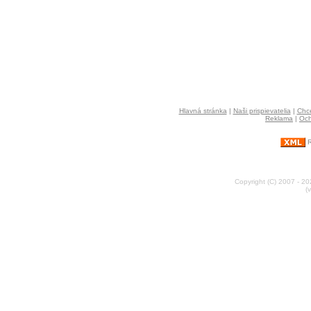
Hlavná stránka
|
Naši prispievatelia
|
Chce
Reklama
|
Och
R
Copyright (C) 2007 - 2
(