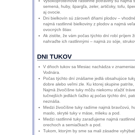
Vysokoproteínové rastlinné potraviny sú najmä st
semená, huby, špargľa, zeler, artičoky, tofu, šp
aj ovocie.
Dni bielkovín sú zároveň dňami plodov – vhodn
najmä rastlinné bielkoviny z plodov a najmä veľa
ovocných štiav.
Ak zistíte, že vám počas týchto dní robí príjem ž
nahraďte ich rastlinnými – najmä zo sóje, struko
DNI TUKOV
V dňoch tukov sa Mesiac nachádza v znameniac
Vodnára.
Počas týchto dní znášame jedlá obsahujúce tuky
dobre alebo veľmi zle. Ku ktorej skupine patríte,
Najmä živočíšne tuky môžu niekomu sťažiť tráven
tučnejších jedlách ťažko aj počas týchto dní, patr
neznáša.
Medzi živočíšne tuky radíme najmä bravčovú, hu
maslo, skryté tuky v mäse, mlieku a pod.
Medzi rastlinné tuky zaraďujeme najmä rastlinné 
orechoch a semiačkach a pod.
Tukom, ktorým by sme sa mali zásadne vyhýbať, 