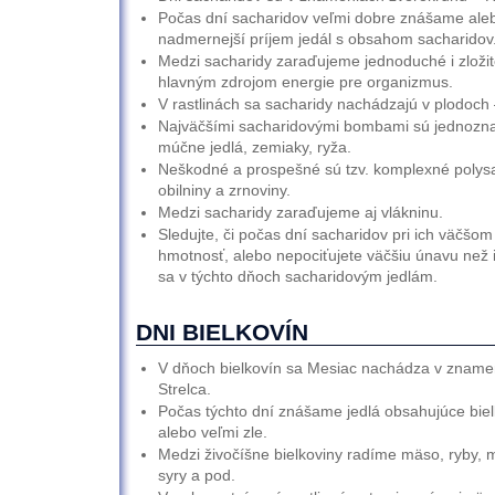
Počas dní sacharidov veľmi dobre znášame ale
nadmernejší príjem jedál s obsahom sacharidov
Medzi sacharidy zaraďujeme jednoduché i zložit
hlavným zdrojom energie pre organizmus.
V rastlinách sa sacharidy nachádzajú v plodoch
Najväčšími sacharidovými bombami sú jednoznač
múčne jedlá, zemiaky, ryža.
Neškodné a prospešné sú tzv. komplexné polysa
obilniny a zrnoviny.
Medzi sacharidy zaraďujeme aj vlákninu.
Sledujte, či počas dní sacharidov pri ich väčšo
hmotnosť, alebo nepociťujete väčšiu únavu než in
sa v týchto dňoch sacharidovým jedlám.
DNI BIELKOVÍN
V dňoch bielkovín sa Mesiac nachádza v zname
Strelca.
Počas týchto dní znášame jedlá obsahujúce bie
alebo veľmi zle.
Medzi živočíšne bielkoviny radíme mäso, ryby, m
syry a pod.