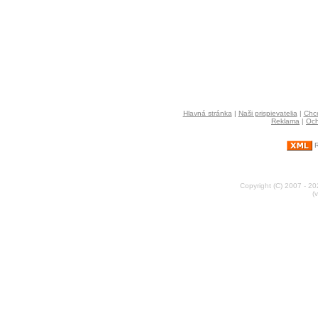
Hlavná stránka
|
Naši prispievatelia
|
Chce
Reklama
|
Och
R
Copyright (C) 2007 - 2
(