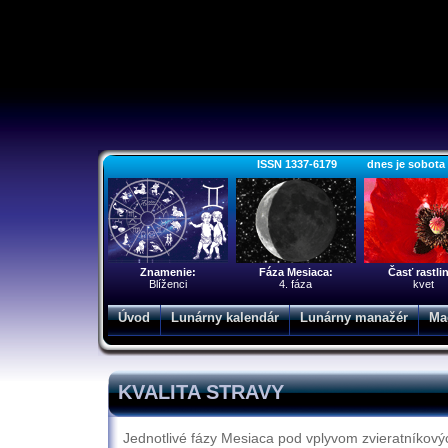
ISSN 1337-6179 dnes je sobota 8.
Znamenie:
Fáza Mesiaca:
Časť rastli
Blíženci
4. fáza
kvet
Úvod
Lunárny kalendár
Lunárny manažér
Ma
KVALITA STRAVY
Jednotlivé fázy Mesiaca pod vplyvom zvieratníkový