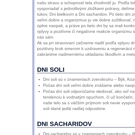
našu stravu a schopnosť tela zhodnotiť ju. Podľa to
vysporiadať s jednotlivými zložkami potravy, delíme 
tukov, Dni bielkovín a Dni sacharidov. Po tieto dni 
veľmi dobre a organizmus ju vie dobre zužitkovať, n
úplne naopak, a práve po tieto dni by sa mali konkr
vplyvy a pozitívne či negatívne reakcie organizmu 
nás sám.
Ak sa pri stravovaní začneme riadiť podľa vplyvu dn
pozitívny krok smerom k uzdraveniu a regenerácii
zabránime nadmernému ukladaniu škodlivín a metab
DNI SOLI
Dni soli sú v znameniach zverokruhu – Býk, Ko
Počas dní soli veľmi dobre znášame alebo naop
Počas dní soli odporúčame sledovať, ako soľ n
tendenciu k vodnatým opuchom, či už končatín, 
naše telo sa s väčším príjmom soli nevie vyspori
soli slané jedlá radšej odpustime.
DNI SACHARIDOV
Dni sacharidov sú v znameniach zverokruhu – R