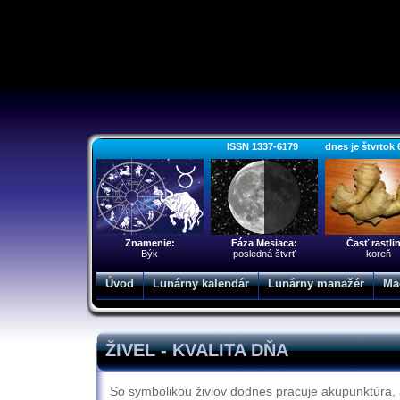
ISSN 1337-6179 dnes je štvrtok 6. 
Znamenie:
Fáza Mesiaca:
Časť rastli
Býk
posledná štvrť
koreň
Úvod
Lunárny kalendár
Lunárny manažér
Ma
ŽIVEL - KVALITA DŇA
So symbolikou živlov dodnes pracuje akupunktúra, a