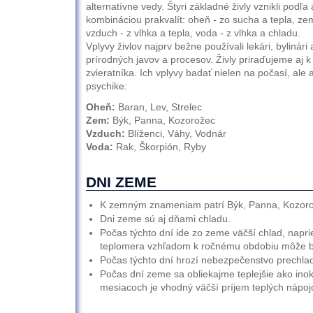
alternatívne vedy. Štyri základné živly vznikli podľa a
kombináciou prakvalít: oheň - zo sucha a tepla, ze
vzduch - z vlhka a tepla, voda - z vlhka a chladu.
Vplyvy živlov najprv bežne používali lekári, bylinári a
prírodných javov a procesov. Živly priraďujeme aj 
zvieratníka. Ich vplyvy badať nielen na počasí, ale 
psychike:
Oheň:
Baran, Lev, Strelec
Zem:
Býk, Panna, Kozorožec
Vzduch:
Blíženci, Váhy, Vodnár
Voda:
Rak, Škorpión, Ryby
DNI ZEME
K zemným znameniam patrí Býk, Panna, Kozoro
Dni zeme sú aj dňami chladu.
Počas týchto dní ide zo zeme väčší chlad, napri
teplomera vzhľadom k ročnému obdobiu môže b
Počas týchto dní hrozí nebezpečenstvo prechlad
Počas dní zeme sa obliekajme teplejšie ako ino
mesiacoch je vhodný väčší príjem teplých nápojo