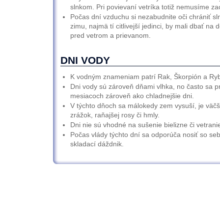
slnkom. Pri povievaní vetríka totiž nemusíme zací
Počas dní vzduchu si nezabudnite oči chrániť sl
zimu, najmä tí citlivejší jedinci, by mali dbať na
pred vetrom a prievanom.
DNI VODY
K vodným znameniam patrí Rak, Škorpión a Ryb
Dni vody sú zároveň dňami vlhka, no často sa p
mesiacoch zároveň ako chladnejšie dni.
V týchto dňoch sa málokedy zem vysuší, je väč
zrážok, raňajšej rosy či hmly.
Dni nie sú vhodné na sušenie bielizne či vetranie
Počas vlády týchto dní sa odporúča nosiť so se
skladací dáždnik.