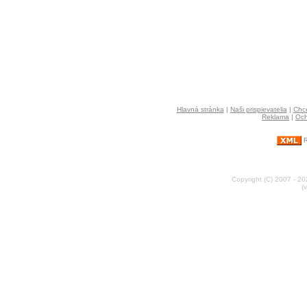
Hlavná stránka
|
Naši prispievatelia
|
Chce
Reklama
|
Och
R
Copyright (C) 2007 - 2
(