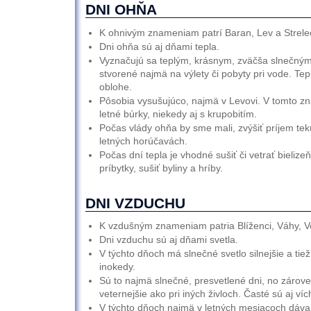
DNI OHŇA
K ohnivým znameniam patrí Baran, Lev a Strele
Dni ohňa sú aj dňami tepla.
Vyznačujú sa teplým, krásnym, zväčša slnečným
stvorené najmä na výlety či pobyty pri vode. Tep
oblohe.
Pôsobia vysušujúco, najmä v Levovi. V tomto zn
letné búrky, niekedy aj s krupobitím.
Počas vlády ohňa by sme mali, zvýšiť príjem teku
letných horúčavách.
Počas dní tepla je vhodné sušiť či vetrať bielizeň
príbytky, sušiť byliny a hríby.
DNI VZDUCHU
K vzdušným znameniam patria Blíženci, Váhy, V
Dni vzduchu sú aj dňami svetla.
V týchto dňoch má slnečné svetlo silnejšie a tiež
inokedy.
Sú to najmä slnečné, presvetlené dni, no zárov
veternejšie ako pri iných živloch. Časté sú aj víc
V týchto dňoch najmä v letných mesiacoch dáva