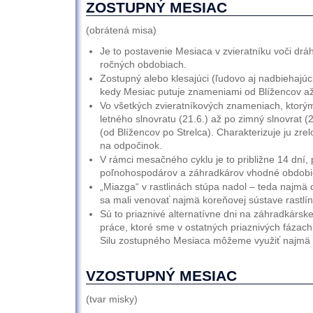
ZOSTUPNÝ MESIAC
(obrátená misa)
Je to postavenie Mesiaca v zvieratníku voči dráhe
ročných obdobiach.
Zostupný alebo klesajúci (ľudovo aj nadbiehajúc
kedy Mesiac putuje znameniami od Blížencov až
Vo všetkých zvieratníkových znameniach, ktorý
letného slnovratu (21.6.) až po zimný slnovrat (
(od Blížencov po Strelca). Charakterizuje ju zrel
na odpočinok.
V rámci mesačného cyklu je to približne 14 dní,
poľnohospodárov a záhradkárov vhodné obdobie
„Miazga“ v rastlinách stúpa nadol – teda najmä
sa mali venovať najmä koreňovej sústave rastlín
Sú to priaznivé alternatívne dni na záhradkárs
práce, ktoré sme v ostatných priaznivých fázach 
Silu zostupného Mesiaca môžeme využiť najmä v 
VZOSTUPNÝ MESIAC
(tvar misky)