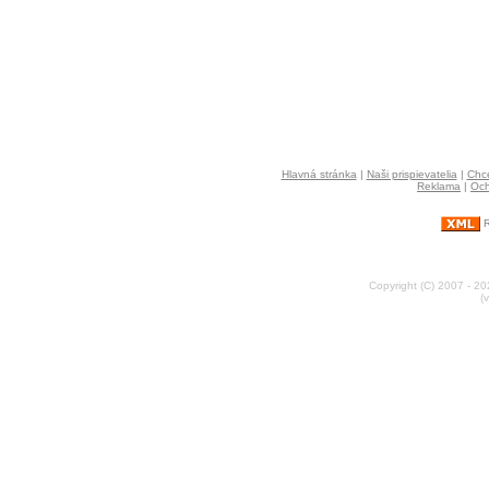
Hlavná stránka
|
Naši prispievatelia
|
Chce
Reklama
|
Och
R
Copyright (C) 2007 - 2
(