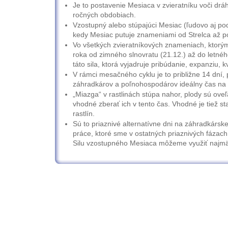
Je to postavenie Mesiaca v zvieratníku voči dráhe
ročných obdobiach.
Vzostupný alebo stúpajúci Mesiac (ľudovo aj pod
kedy Mesiac putuje znameniami od Strelca až po
Vo všetkých zvieratníkových znameniach, ktorý
roka od zimného slnovratu (21.12.) až do letnéh
táto sila, ktorá vyjadruje pribúdanie, expanziu, kv
V rámci mesačného cyklu je to približne 14 dní,
záhradkárov a poľnohospodárov ideálny čas na 
„Miazga“ v rastlinách stúpa nahor, plody sú oveľa
vhodné zberať ich v tento čas. Vhodné je tiež s
rastlín.
Sú to priaznivé alternatívne dni na záhradkárs
práce, ktoré sme v ostatných priaznivých fázach 
Silu vzostupného Mesiaca môžeme využiť najmä v