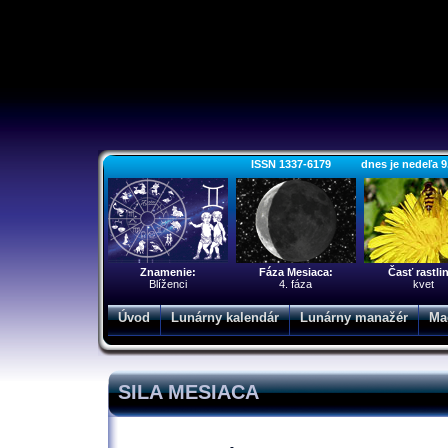
ISSN 1337-6179 dnes je nedeľa 9. a
Znamenie:
Fáza Mesiaca:
Časť rastli
Blíženci
4. fáza
kvet
Úvod
Lunárny kalendár
Lunárny manažér
Ma
SILA MESIACA